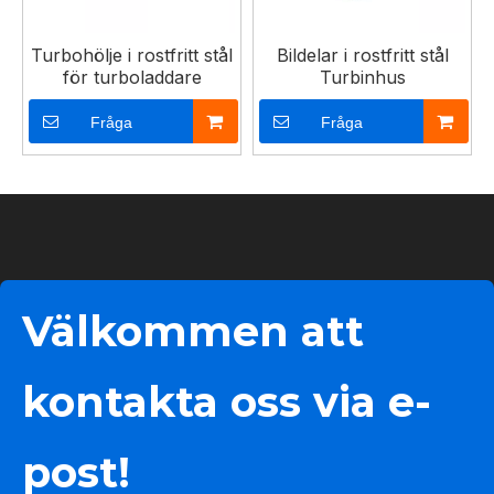
Turbohölje i rostfritt stål
Bildelar i rostfritt stål
för turboladdare
Turbinhus
Fråga
Fråga
Välkommen att
kontakta oss via e-
post!